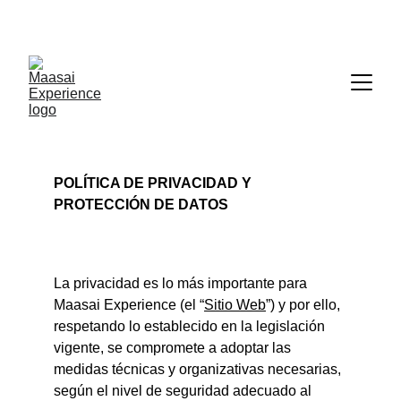
                                                                                 Maasai 
Experience ||  Especialistas en viajes de autor a 
Tanzania                                                                                      
POLÍTICA DE PRIVACIDAD Y 
PROTECCIÓN DE DATOS
La privacidad es lo más importante para 
Maasai Experience (el “
Sitio Web
”) y por ello, 
respetando lo establecido en la legislación 
vigente, se compromete a adoptar las 
medidas técnicas y organizativas necesarias, 
según el nivel de seguridad adecuado al 